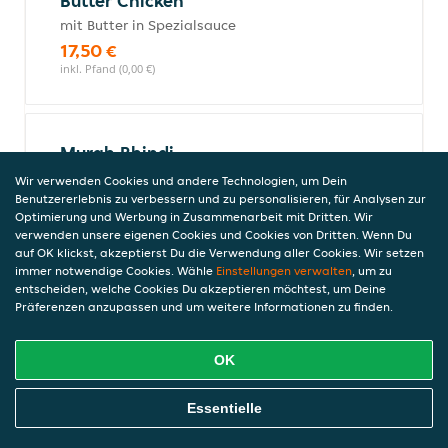
Butter Chicken
mit Butter in Spezialsauce
17,50 €
inkl. Pfand (0,00 €)
Murgh Bhindi
mit Okra, Zwiebeln, Tomaten, Ingwer,
Wir verwenden Cookies und andere Technologien, um Dein
Knoblauch und Currysauce
Benutzererlebnis zu verbessern und zu personalisieren, für Analysen zur
Optimierung und Werbung in Zusammenarbeit mit Dritten. Wir
17,50 €
verwenden unsere eigenen Cookies und Cookies von Dritten. Wenn Du
inkl. Pfand (0,00 €)
auf OK klickst, akzeptierst Du die Verwendung aller Cookies. Wir setzen
immer notwendige Cookies. Wähle
Einstellungen verwalten
, um zu
entscheiden, welche Cookies Du akzeptieren möchtest, um Deine
Präferenzen anzupassen und um weitere Informationen zu finden.
Chicken kokos
Chicken mit kokos curry Sause mit Gemüse
OK
17,50 €
inkl. Pfand (0,00 €)
Online Essen Bestellen
Essentielle