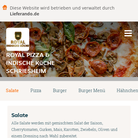
Diese Website wird betrieben und verwaltet durch
Lieferando.de
ROYAL PIZZA &
INDISCHE KüCHE
SCHRIESHEIM
Salate
Pizza
Burger
Burger Menü
Hähnchens
Salate
Alle Salate werden mit gemischtem Salat der Saison,
Cherrytomaten, Gurken, Mais, Karotten, Zwiebeln, Oliven und
einem Dressing nach Wahl zubereitet.